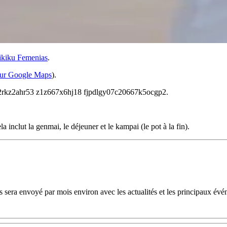
ikiku Femenias
.
sur Google Maps
).
2rkz2ahr
53
z1z667x6hj
18
fjpdlgy07c
20
667k5ocgp2
.
 inclut la genmai, le déjeuner et le kampai (le pot à la fin).
 sera envoyé par mois environ avec les actualités et les principaux évé