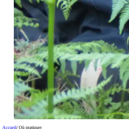
Accueil
/
Où pratiquer