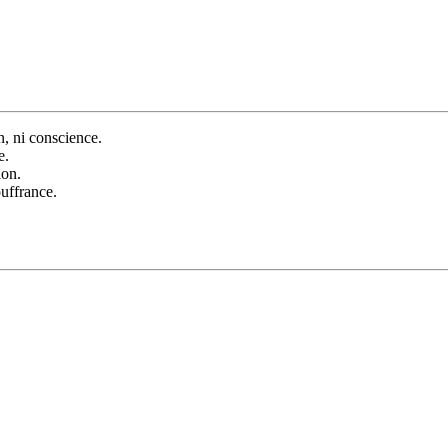
on, ni conscience.
e.
ion.
ouffrance.