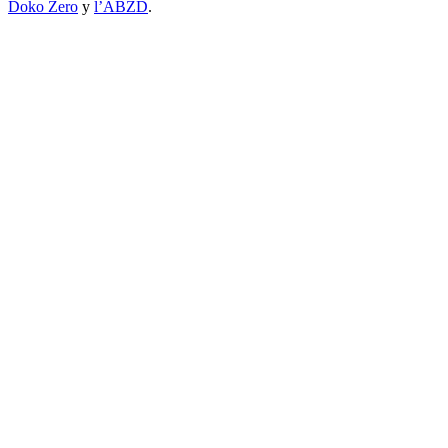
Doko Zero
y
l’ABZD
.